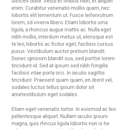
ultrices dolor. Vesul et finibus nibh, et aliquet
enim. Curabitur venenatis mollis quam, nec
lobortis elit lementum ut. Fusce leifenrutrum
lorem, sd viverra libero. Etiam lobortis urna
ligula, a rhoncus augue mattis ac. Nulla eget
nibh mollis, interdum metus ut, elerisque est
te leo, lobortis ac ficitur eget, facilisis cursus
purus. Vestibulum auctor pretium blandit.
Donec ignissim blandit sus, sed porttor lorem
tincidunt id. Sed at ipsum sed nibh fringilla
facilisis vitae porta orci. In iaculis sagittis
tincidunt. Praesent quam quam, en drerit vel,
sodales luctus tellus ipsum dolor sit
ametestibulum eget sodales.
Etiam eget venenatis tortor. In euismod ac leo
pellentesque aliquet. Nullam iaculis ipsum
magna, quis rhncus ligula lobortis non is he